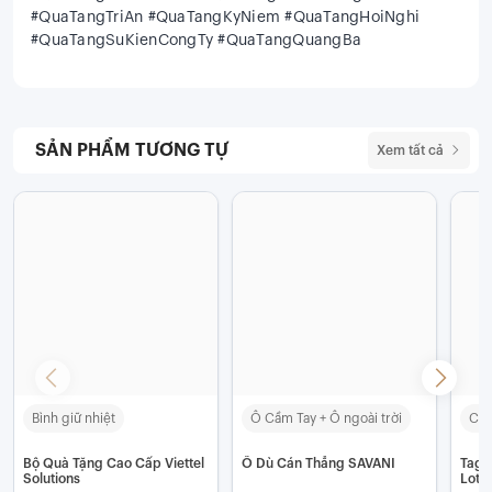
#QuaTangTriAn #QuaTangKyNiem #QuaTangHoiNghi
#QuaTangSuKienCongTy #QuaTangQuangBa
SẢN PHẨM TƯƠNG TỰ
Xem tất cả
Bình giữ nhiệt
Ô Cầm Tay + Ô ngoài trời
Các
Bộ Quà Tặng Cao Cấp Viettel
Ô Dù Cán Thẳng SAVANI
Tag 
Solutions
Lott