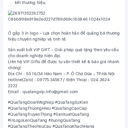
kết thương hiệu.
Ô gấp 3 in logo – Lựa chọn hoàn hảo để quảng bá thương
hiệu chuyên nghiệp và tinh tế.
Sản xuất bởi VIP GIFT – Giải pháp quà tặng theo yêu cầu
cho doanh nghiệp hiện đại.
Liên hệ VIP Gifts để được tư vấn thiết kế & báo giá nhanh
chóng!
Địa Chỉ : Số 16/34 Hào Nam – P. Ô Chợ Dừa – TP.Hà Nội
Hotline(Zalo) : 09775.34567 / Điện Thoại : 024.3624
2222
Email : quatangvip.info@gmail.com
#QuaTangDoanhNghiep #QuaTangSuKien
#QuaTangThuongHieu #QuaTangCaoCap
#QuaTangTruyenThong #SanXuatQuaTang
#InLogoLenQuaTang #XuongQuaTang
#QuaTangTheoYeuCau #QuaTangKhachHang