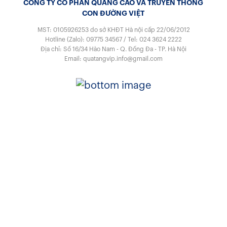
CÔNG TY CỔ PHẦN QUẢNG CÁO VÀ TRUYỀN THÔNG
CON ĐƯỜNG VIỆT
MST: 0105926253
do sở KHĐT Hà nội cấp 22/06/2012
Hotline (Zalo):
09775 34567
/
Tel:
024 3624 2222
Địa chỉ: Số 16/34 Hào Nam - Q. Đống Đa - TP. Hà Nội
Email:
quatangvip.info@gmail.com