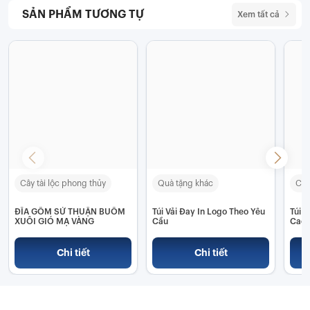
SẢN PHẨM TƯƠNG TỰ
Xem tất cả
Cây tài lộc phong thủy
Quà tặng khác
Các
ĐĨA GỐM SỨ THUẬN BUỒM
Túi Vải Đay In Logo Theo Yêu
Túi 
XUÔI GIÓ MẠ VÀNG
Cầu
Cao 
Lake
Chi tiết
Chi tiết