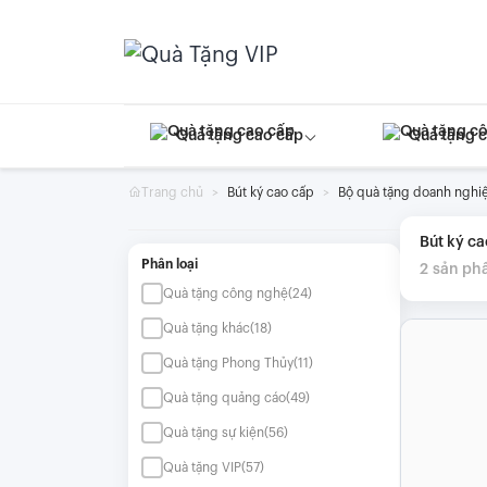
Skip
to
content
Quà tặng cao cấp
Quà tặng 
Trang chủ
Bút ký cao cấp
Bộ quà tặng doanh nghiệp
Bút ký c
Phân loại
2
sản ph
Quà tặng công nghệ
(24)
Quà tặng khác
(18)
Quà tặng Phong Thủy
(11)
Quà tặng quảng cáo
(49)
Quà tặng sự kiện
(56)
Quà tặng VIP
(57)