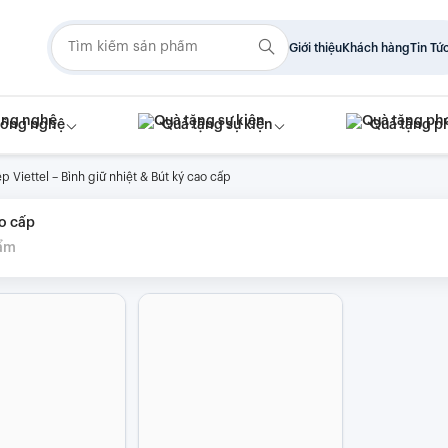
Giới thiệu
Khách hàng
Tin Tứ
công nghệ
Quà tặng sự kiện
Quà tặng p
 Viettel – Bình giữ nhiệt & Bút ký cao cấp
ao cấp
ẩm