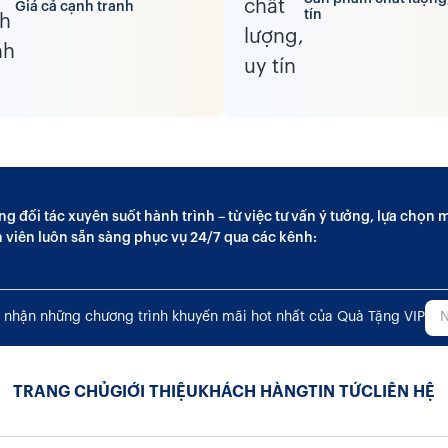
Giá cả cạnh tranh
tín
ng đối tác xuyên suốt hành trình – từ việc tư vấn ý tưởng, lựa chọ
n viên luôn sẵn sàng phục vụ 24/7 qua các kênh:
 nhận những chương trình khuyến mãi hot nhất của Quà Tặng VIP
TRANG CHỦ
GIỚI THIỆU
KHÁCH HÀNG
TIN TỨC
LIÊN HỆ