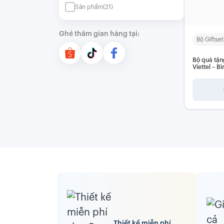
Sản phẩm
(21)
Ghé thăm gian hàng tại:
Bộ Giftse
Bộ quà tặn
Viettel – B
ký cao cấp
Thiết kế miễn phí