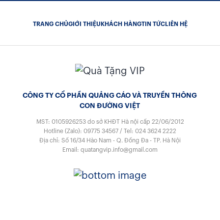
TRANG CHỦ
GIỚI THIỆU
KHÁCH HÀNG
TIN TỨC
LIÊN HỆ
CÔNG TY CỔ PHẦN QUẢNG CÁO VÀ TRUYỀN THÔNG
CON ĐƯỜNG VIỆT
MST: 0105926253
do sở KHĐT Hà nội cấp 22/06/2012
Hotline (Zalo):
09775 34567
/
Tel:
024 3624 2222
Địa chỉ: Số 16/34 Hào Nam - Q. Đống Đa - TP. Hà Nội
Email:
quatangvip.info@gmail.com