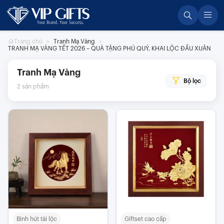
Skip
to
content
Trang chủ
Tranh Mạ Vàng
TRANH MẠ VÀNG TẾT 2026 – QUÀ TẶNG PHÚ QUÝ, KHAI LỘC ĐẦU XUÂN
Tranh Mạ Vàng
Bộ lọc
2
sản phẩm
Bình hút tài lộc
Giftset cao cấp