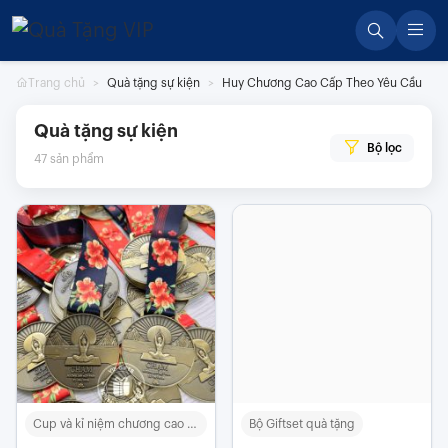
Skip
to
content
Trang chủ
Quà tặng sự kiện
Huy Chương Cao Cấp Theo Yêu Cầu
Quà tặng sự kiện
Bộ lọc
47
sản phẩm
Cup và kỉ niệm chương cao cấp
Bộ Giftset quà tặng