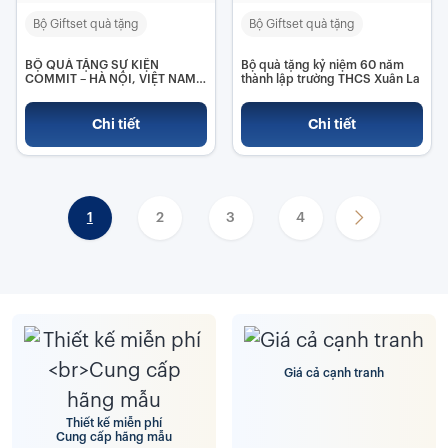
Bộ Giftset quà tặng
Bộ Giftset quà tặng
BỘ QUÀ TẶNG SỰ KIỆN
Bộ quà tặng kỷ niệm 60 năm
COMMIT – HÀ NỘI, VIỆT NAM
thành lập trường THCS Xuân La
2025
Chi tiết
Chi tiết
1
2
3
4
Giá cả cạnh tranh
Thiết kế miễn phí
Cung cấp hãng mẫu