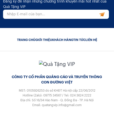
Đăng ký để nhận những chương trình khuyến mãi hot nhất của
Quà Tặng VIP
TRANG CHỦ
GIỚI THIỆU
KHÁCH HÀNG
TIN TỨC
LIÊN HỆ
CÔNG TY CỔ PHẦN QUẢNG CÁO VÀ TRUYỀN THÔNG
CON ĐƯỜNG VIỆT
MST: 0105926253
do sở KHĐT Hà nội cấp 22/06/2012
Hotline (Zalo):
09775 34567
/
Tel:
024 3624 2222
Địa chỉ: Số 16/34 Hào Nam - Q. Đống Đa - TP. Hà Nội
Email:
quatangvip.info@gmail.com