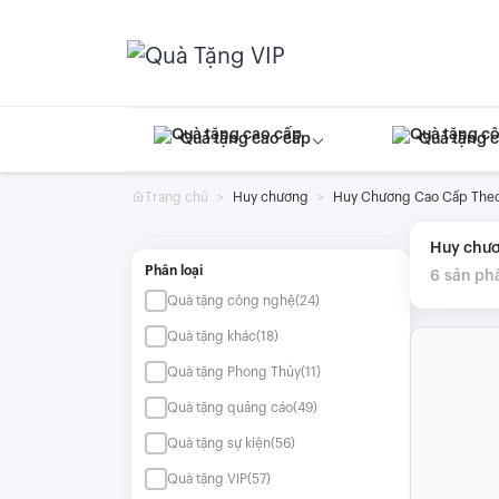
Skip
to
content
Quà tặng cao cấp
Quà tặng 
Trang chủ
Huy chương
Huy Chương Cao Cấp Theo
Huy chư
Phân loại
6
sản ph
Quà tặng công nghệ
(24)
Quà tặng khác
(18)
Quà tặng Phong Thủy
(11)
Quà tặng quảng cáo
(49)
Quà tặng sự kiện
(56)
Quà tặng VIP
(57)