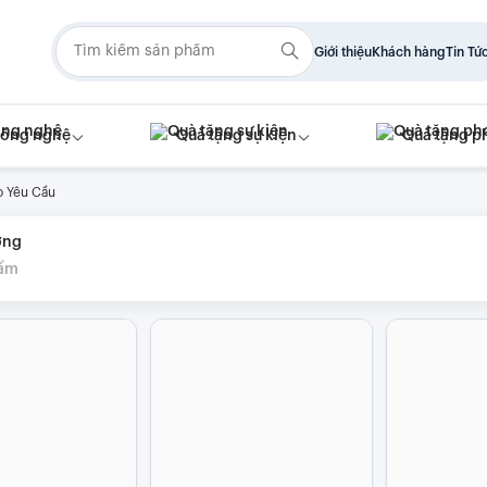
Giới thiệu
Khách hàng
Tin Tứ
công nghệ
Quà tặng sự kiện
Quà tặng p
 Yêu Cầu
ơng
ẩm