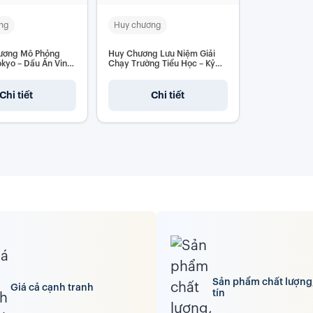
ng
Huy chương
ương Mô Phỏng
Huy Chương Lưu Niệm Giải
kyo – Dấu Ấn Vinh
Chạy Trường Tiểu Học – Kỷ
 Mọi Sự Kiện
Niệm Đáng Nhớ Cho Bé Yêu
Chi tiết
Chi tiết
Sản phẩm chất lượng
Giá cả cạnh tranh
tín