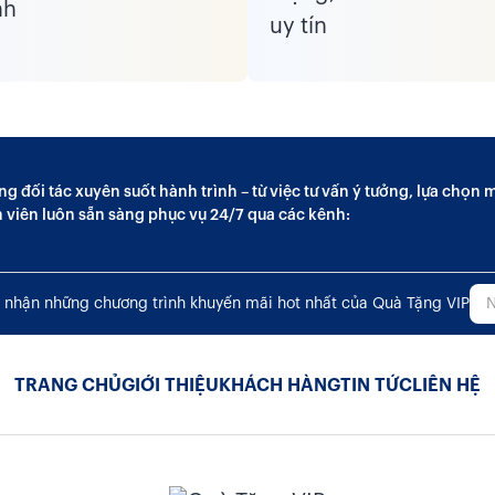
ng đối tác xuyên suốt hành trình – từ việc tư vấn ý tưởng, lựa chọ
n viên luôn sẵn sàng phục vụ 24/7 qua các kênh:
 nhận những chương trình khuyến mãi hot nhất của Quà Tặng VIP
TRANG CHỦ
GIỚI THIỆU
KHÁCH HÀNG
TIN TỨC
LIÊN HỆ