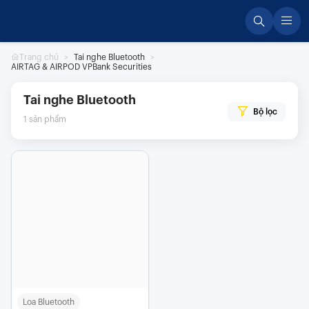
Skip
to
content
Trang chủ
Tai nghe Bluetooth
AIRTAG & AIRPOD VPBank Securities
Tai nghe Bluetooth
Bộ lọc
1
sản phẩm
Loa Bluetooth