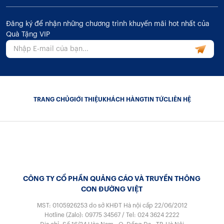
Đăng ký để nhận những chương trình khuyến mãi hot nhất của
Quà Tặng VIP
TRANG CHỦ
GIỚI THIỆU
KHÁCH HÀNG
TIN TỨC
LIÊN HỆ
CÔNG TY CỔ PHẦN QUẢNG CÁO VÀ TRUYỀN THÔNG
CON ĐƯỜNG VIỆT
MST: 0105926253
do sở KHĐT Hà nội cấp 22/06/2012
Hotline (Zalo):
09775 34567
/
Tel:
024 3624 2222