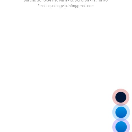
Địa chỉ: Số 16/34 Hào Nam - Q. Đống Đa - TP. Hà Nội
Email:
quatangvip.info@gmail.com