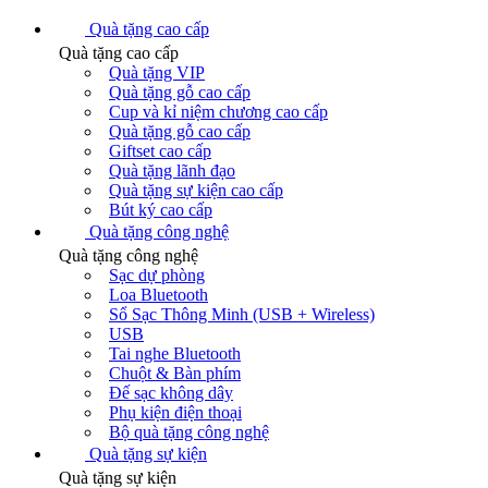
Quà tặng cao cấp
Quà tặng cao cấp
Quà tặng VIP
Quà tặng gỗ cao cấp
Cup và kỉ niệm chương cao cấp
Quà tặng gỗ cao cấp
Giftset cao cấp
Quà tặng lãnh đạo
Quà tặng sự kiện cao cấp
Bút ký cao cấp
Quà tặng công nghệ
Quà tặng công nghệ
Sạc dự phòng
Loa Bluetooth
Sổ Sạc Thông Minh (USB + Wireless)
USB
Tai nghe Bluetooth
Chuột & Bàn phím
Đế sạc không dây
Phụ kiện điện thoại
Bộ quà tặng công nghệ
Quà tặng sự kiện
Quà tặng sự kiện