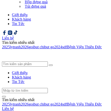
Hộp đựng quà
Túi đựng quà
Giới thiệu
Khách hàng
Tin Tức
Liên hệ
Tìm kiếm nhiều nhất
2025
ly
tranh
2026
goi
but chi
but go
2024
sdf
Bệnh Viện Thiên Đức
Giới thiệu
Khách hàng
Tin Tức
Tìm kiếm nhiều nhất
2025
ly
tranh
2026
goi
but chi
but go
2024
sdf
Bệnh Viện Thiên Đức
Liên hệ