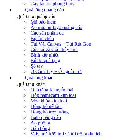
Cây tài lộc phong thủy
Quà tặng quảng cáo
Quà tặng quảng cáo
Mũ bảo hiểm
Áo mưa in logo quảng cáo
Các sản phẩm da
Bộ ấm chén
Túi Vải Canvas + Túi Rút Gọn
Cốc sứ và Cốc thủy tinh
Bình giữ nhiệt
Bút bi quà tặng
Sổ tay
Ô Cầm Tay + Ô ngoài trời
Quà tặng khác
Quà tặng khác
Quà tặng Khuyến mại
Hộp namecard kim loại
Móc khóa kim loại
Đồng hồ để bàn
Đồng hồ treo tường
Balo quảng cáo
Áo phông
Gấu bông
Valy, mũ lưỡi trai và túi trống du lịch