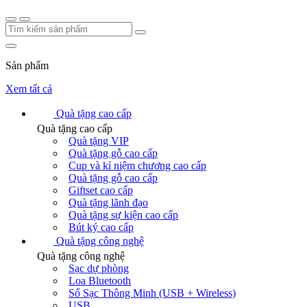
Sản phẩm
Xem tất cả
Quà tặng cao cấp
Quà tặng cao cấp
Quà tặng VIP
Quà tặng gỗ cao cấp
Cup và kỉ niệm chương cao cấp
Quà tặng gỗ cao cấp
Giftset cao cấp
Quà tặng lãnh đạo
Quà tặng sự kiện cao cấp
Bút ký cao cấp
Quà tặng công nghệ
Quà tặng công nghệ
Sạc dự phòng
Loa Bluetooth
Sổ Sạc Thông Minh (USB + Wireless)
USB