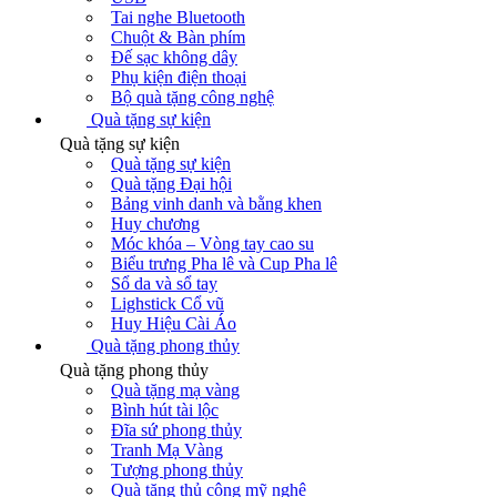
Tai nghe Bluetooth
Chuột & Bàn phím
Đế sạc không dây
Phụ kiện điện thoại
Bộ quà tặng công nghệ
Quà tặng sự kiện
Quà tặng sự kiện
Quà tặng sự kiện
Quà tặng Đại hội
Bảng vinh danh và bằng khen
Huy chương
Móc khóa – Vòng tay cao su
Biểu trưng Pha lê và Cup Pha lê
Sổ da và sổ tay
Lighstick Cổ vũ
Huy Hiệu Cài Áo
Quà tặng phong thủy
Quà tặng phong thủy
Quà tặng mạ vàng
Bình hút tài lộc
Đĩa sứ phong thủy
Tranh Mạ Vàng
Tượng phong thủy
Quà tặng thủ công mỹ nghệ