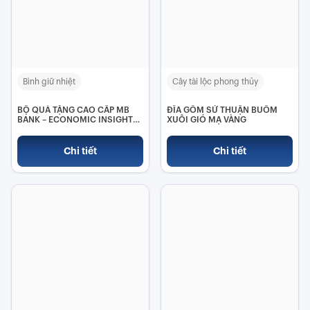
Bình giữ nhiệt
Cây tài lộc phong thủy
BỘ QUÀ TẶNG CAO CẤP MB
ĐĨA GỐM SỨ THUẬN BUỒM
BANK – ECONOMIC INSIGHTS
XUÔI GIÓ MẠ VÀNG
2025
Chi tiết
Chi tiết