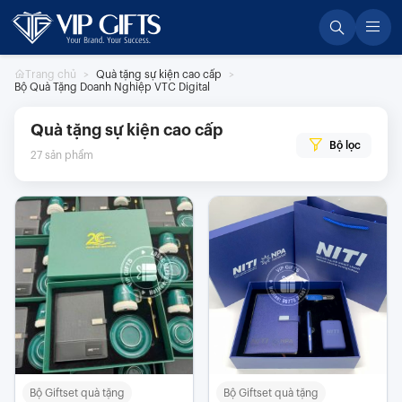
Skip
to
content
Trang chủ
Quà tặng sự kiện cao cấp
Bộ Quà Tặng Doanh Nghiệp VTC Digital
Quà tặng sự kiện cao cấp
Bộ lọc
27
sản phẩm
Bộ Giftset quà tặng
Bộ Giftset quà tặng