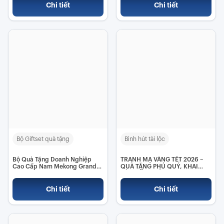
Chi tiết
Chi tiết
Bộ Giftset quà tặng
Bình hút tài lộc
Bộ Quà Tặng Doanh Nghiệp
TRANH MẠ VÀNG TẾT 2026 –
Cao Cấp Nam Mekong Grand
QUÀ TẶNG PHÚ QUÝ, KHAI
Plaza
LỘC ĐẦU XUÂN
Chi tiết
Chi tiết