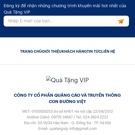
Đăng ký để nhận những chương trình khuyến mãi hot nhất của
Quà Tặng VIP
TRANG CHỦ
GIỚI THIỆU
KHÁCH HÀNG
TIN TỨC
LIÊN HỆ
CÔNG TY CỔ PHẦN QUẢNG CÁO VÀ TRUYỀN THÔNG
CON ĐƯỜNG VIỆT
MST: 0105926253
do sở KHĐT Hà nội cấp 22/06/2012
Hotline (Zalo):
09775 34567
/
Tel:
024 3624 2222
Địa chỉ: Số 16/34 Hào Nam - Q. Đống Đa - TP. Hà Nội
Email:
quatangvip.info@gmail.com