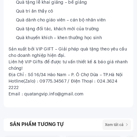
Quà tặng lễ khai giảng – bế giảng
Quà tri ân thầy cô
Quà dành cho giáo viên – cán bộ nhân viên
Quà tặng đối tác, khách mời của trường
Quà khuyến khích – khen thưởng học sinh
Sản xuất bởi VIP GIFT – Giải pháp quà tặng theo yêu cầu
cho doanh nghiệp hiện đại.
Liên hệ VIP Gifts để được tư vấn thiết kế & báo giá nhanh
chóng!
Địa Chỉ : Số 16/34 Hào Nam – P. Ô Chợ Dừa – TP.Hà Nội
Hotline(Zalo) : 09775.34567 / Điện Thoại : 024.3624
2222
Email : quatangvip.info@gmail.com
SẢN PHẨM TƯƠNG TỰ
Xem tất cả