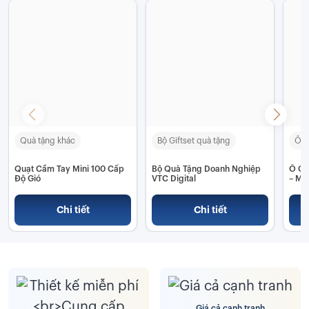
Quà tặng khác
Bộ Giftset quà tặng
Ô C
Quạt Cầm Tay Mini 100 Cấp
Bộ Quà Tặng Doanh Nghiệp
Ô Gấ
Độ Gió
VTC Digital
– Mó
Đậm 
Chi tiết
Chi tiết
Giá cả cạnh tranh