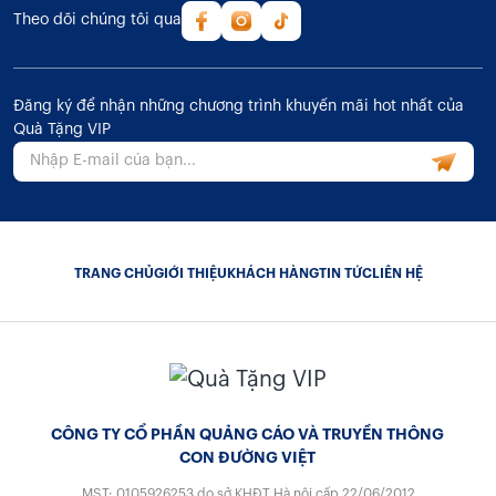
Theo dõi chúng tôi qua
Đăng ký để nhận những chương trình khuyến mãi hot nhất của
Quà Tặng VIP
TRANG CHỦ
GIỚI THIỆU
KHÁCH HÀNG
TIN TỨC
LIÊN HỆ
CÔNG TY CỔ PHẦN QUẢNG CÁO VÀ TRUYỀN THÔNG
CON ĐƯỜNG VIỆT
MST: 0105926253
do sở KHĐT Hà nội cấp 22/06/2012