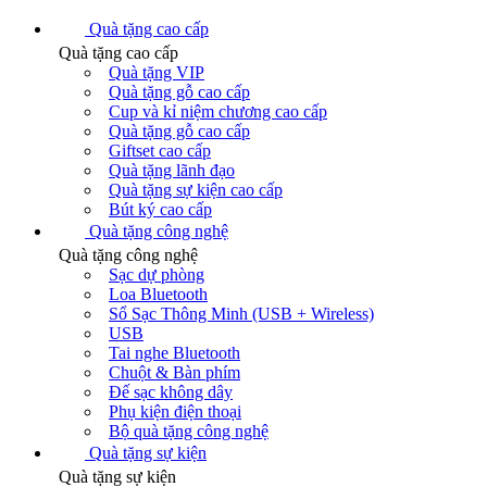
Quà tặng cao cấp
Quà tặng cao cấp
Quà tặng VIP
Quà tặng gỗ cao cấp
Cup và kỉ niệm chương cao cấp
Quà tặng gỗ cao cấp
Giftset cao cấp
Quà tặng lãnh đạo
Quà tặng sự kiện cao cấp
Bút ký cao cấp
Quà tặng công nghệ
Quà tặng công nghệ
Sạc dự phòng
Loa Bluetooth
Sổ Sạc Thông Minh (USB + Wireless)
USB
Tai nghe Bluetooth
Chuột & Bàn phím
Đế sạc không dây
Phụ kiện điện thoại
Bộ quà tặng công nghệ
Quà tặng sự kiện
Quà tặng sự kiện