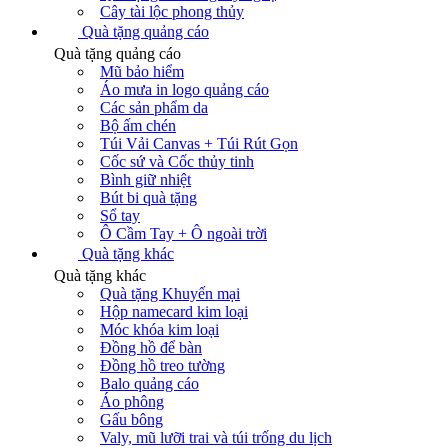
Cây tài lộc phong thủy
Quà tặng quảng cáo
Quà tặng quảng cáo
Mũ bảo hiểm
Áo mưa in logo quảng cáo
Các sản phẩm da
Bộ ấm chén
Túi Vải Canvas + Túi Rút Gọn
Cốc sứ và Cốc thủy tinh
Bình giữ nhiệt
Bút bi quà tặng
Sổ tay
Ô Cầm Tay + Ô ngoài trời
Quà tặng khác
Quà tặng khác
Quà tặng Khuyến mại
Hộp namecard kim loại
Móc khóa kim loại
Đồng hồ để bàn
Đồng hồ treo tường
Balo quảng cáo
Áo phông
Gấu bông
Valy, mũ lưỡi trai và túi trống du lịch