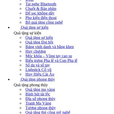
Tai nghe Bluetooth
Chuột & Bàn phím
Đế sạc không dây
Phụ kiện điện thoại
Bộ quà tặng công nghệ
Quà tặng sự kiện
Quà tặng sự kiện
Quà tặng sự kiện
Quà tặng Đại hội
Bảng vinh danh và bằng khen
Huy chương
Móc khóa – Vòng tay cao su
Biểu trưng Pha lê và Cup Pha lê
Sổ da và sổ tay
Lighstick Cổ vũ
Huy Hiệu Cài Áo
Quà tặng phong thủy
Quà tặng phong thủy
Quà tặng mạ vàng
Bình hút tài lộc
Đĩa sứ phong thủy
Tranh Mạ Vàng
Tượng phong thủy
Quà tặng thủ công mỹ nghệ