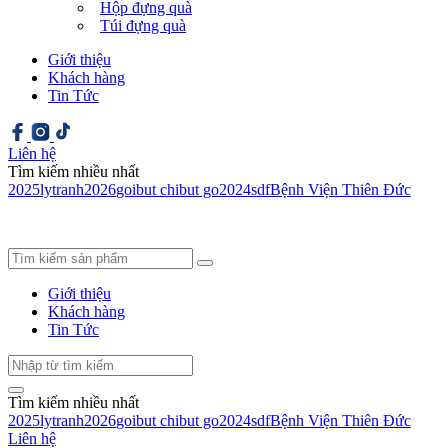
Hộp đựng quà
Túi đựng quà
Giới thiệu
Khách hàng
Tin Tức
Liên hệ
Tìm kiếm nhiều nhất
2025
ly
tranh
2026
goi
but chi
but go
2024
sdf
Bệnh Viện Thiên Đức
Giới thiệu
Khách hàng
Tin Tức
Tìm kiếm nhiều nhất
2025
ly
tranh
2026
goi
but chi
but go
2024
sdf
Bệnh Viện Thiên Đức
Liên hệ