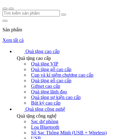
Sản phẩm
Xem tất cả
Quà tặng cao cấp
Quà tặng cao cấp
Quà tặng VIP
Quà tặng gỗ cao cấp
Cup và kỉ niệm chương cao cấp
Quà tặng gỗ cao cấp
Giftset cao cấp
Quà tặng lãnh đạo
Quà tặng sự kiện cao cấp
Bút ký cao cấp
Quà tặng công nghệ
Quà tặng công nghệ
Sạc dự phòng
Loa Bluetooth
Sổ Sạc Thông Minh (USB + Wireless)
USB