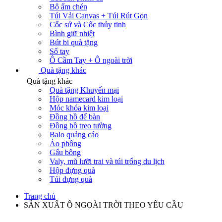
Bộ ấm chén
Túi Vải Canvas + Túi Rút Gọn
Cốc sứ và Cốc thủy tinh
Bình giữ nhiệt
Bút bi quà tặng
Sổ tay
Ô Cầm Tay + Ô ngoài trời
Quà tặng khác
Quà tặng khác
Quà tặng Khuyến mại
Hộp namecard kim loại
Móc khóa kim loại
Đồng hồ để bàn
Đồng hồ treo tường
Balo quảng cáo
Áo phông
Gấu bông
Valy, mũ lưỡi trai và túi trống du lịch
Hộp đựng quà
Túi đựng quà
Trang chủ
SẢN XUẤT Ô NGOÀI TRỜI THEO YÊU CẦU