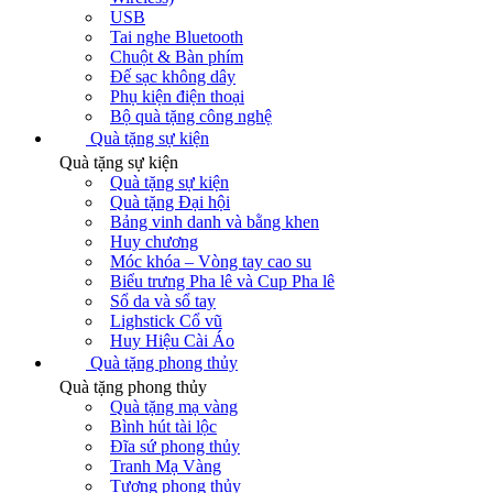
USB
Tai nghe Bluetooth
Chuột & Bàn phím
Đế sạc không dây
Phụ kiện điện thoại
Bộ quà tặng công nghệ
Quà tặng sự kiện
Quà tặng sự kiện
Quà tặng sự kiện
Quà tặng Đại hội
Bảng vinh danh và bằng khen
Huy chương
Móc khóa – Vòng tay cao su
Biểu trưng Pha lê và Cup Pha lê
Sổ da và sổ tay
Lighstick Cổ vũ
Huy Hiệu Cài Áo
Quà tặng phong thủy
Quà tặng phong thủy
Quà tặng mạ vàng
Bình hút tài lộc
Đĩa sứ phong thủy
Tranh Mạ Vàng
Tượng phong thủy