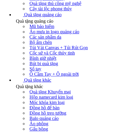
Quà tặng thủ công mỹ nghệ
Cây tài lộc phong thủy
Quà tặng quảng cáo
Quà tặng quảng cáo
Mũ bảo hiểm
Áo mưa in logo quảng cáo
Các sản phẩm da
Bộ ấm chén
Túi Vải Canvas + Túi Rút Gọn
Cốc sứ và Cốc thủy tinh
Bình giữ nhiệt
Bút bi quà tặng
Sổ tay
Ô Cầm Tay + Ô ngoài trời
Quà tặng khác
Quà tặng khác
Quà tặng Khuyến mại
Hộp namecard kim loại
Móc khóa kim loại
Đồng hồ để bàn
Đồng hồ treo tường
Balo quảng cáo
Áo phông
Gấu bông