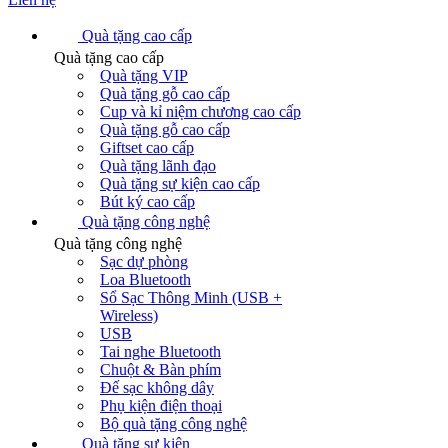
Quà tặng cao cấp
Quà tặng cao cấp
Quà tặng VIP
Quà tặng gỗ cao cấp
Cup và kỉ niệm chương cao cấp
Quà tặng gỗ cao cấp
Giftset cao cấp
Quà tặng lãnh đạo
Quà tặng sự kiện cao cấp
Bút ký cao cấp
Quà tặng công nghệ
Quà tặng công nghệ
Sạc dự phòng
Loa Bluetooth
Sổ Sạc Thông Minh (USB +
Wireless)
USB
Tai nghe Bluetooth
Chuột & Bàn phím
Đế sạc không dây
Phụ kiện điện thoại
Bộ quà tặng công nghệ
Quà tặng sự kiện