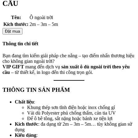
CẦU
Tên:
Ô ngoài trời
Kích thước:
2m – 3m – 5m
Đặt mua
Thông tin chi tiết
Bạn đang tìm kiếm giải pháp che nắng – tạo điểm nhấn thương hiệu
cho không gian ngoài trời?
VIP GIFT
mang đến dịch vụ
sản xuất ô dù ngoài trời theo yêu
cầu
– từ thiết kế, in logo đến thi công trọn gói.
THÔNG TIN SẢN PHẨM
Chất liệu
:
Khung thép sơn tĩnh điện hoặc inox chống gỉ
Vải dù Polyester phủ chống thấm, cản tia UV
Đế ô bê tông, sắt nặng hoặc bánh xe tiện lợi
Kích thước
: đa dạng từ 2m – 3m – 5m… tùy không gian sử
dụng
Kiểu dáng
: