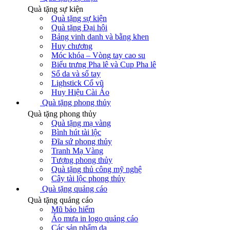
Quà tặng sự kiện
Quà tặng sự kiện
Quà tặng Đại hội
Bảng vinh danh và bằng khen
Huy chương
Móc khóa – Vòng tay cao su
Biểu trưng Pha lê và Cup Pha lê
Sổ da và sổ tay
Lighstick Cổ vũ
Huy Hiệu Cài Áo
Quà tặng phong thủy
Quà tặng phong thủy
Quà tặng mạ vàng
Bình hút tài lộc
Đĩa sứ phong thủy
Tranh Mạ Vàng
Tượng phong thủy
Quà tặng thủ công mỹ nghệ
Cây tài lộc phong thủy
Quà tặng quảng cáo
Quà tặng quảng cáo
Mũ bảo hiểm
Áo mưa in logo quảng cáo
Các sản phẩm da