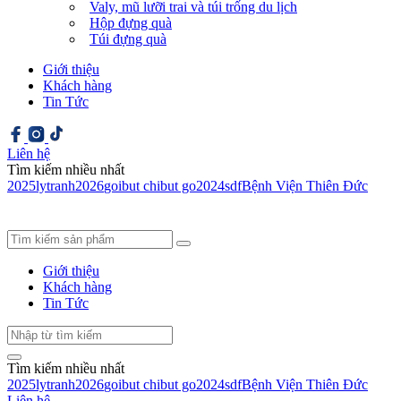
Valy, mũ lưỡi trai và túi trống du lịch
Hộp đựng quà
Túi đựng quà
Giới thiệu
Khách hàng
Tin Tức
Liên hệ
Tìm kiếm nhiều nhất
2025
ly
tranh
2026
goi
but chi
but go
2024
sdf
Bệnh Viện Thiên Đức
Giới thiệu
Khách hàng
Tin Tức
Tìm kiếm nhiều nhất
2025
ly
tranh
2026
goi
but chi
but go
2024
sdf
Bệnh Viện Thiên Đức
Liên hệ