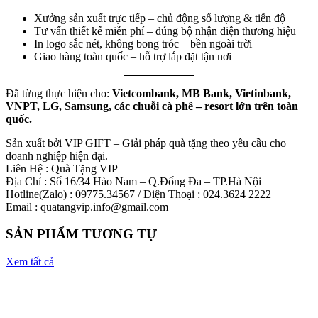
Xưởng sản xuất trực tiếp – chủ động số lượng & tiến độ
Tư vấn thiết kế miễn phí – đúng bộ nhận diện thương hiệu
In logo sắc nét, không bong tróc – bền ngoài trời
Giao hàng toàn quốc – hỗ trợ lắp đặt tận nơi
Đã từng thực hiện cho:
Vietcombank, MB Bank, Vietinbank,
VNPT, LG, Samsung, các chuỗi cà phê – resort lớn trên toàn
quốc.
Sản xuất bởi VIP GIFT – Giải pháp quà tặng theo yêu cầu cho
doanh nghiệp hiện đại.
Liên Hệ : Quà Tặng VIP
Địa Chỉ : Số 16/34 Hào Nam – Q.Đống Đa – TP.Hà Nội
Hotline(Zalo) : 09775.34567 / Điện Thoại : 024.3624 2222
Email : quatangvip.info@gmail.com
SẢN PHẨM TƯƠNG TỰ
Xem tất cả