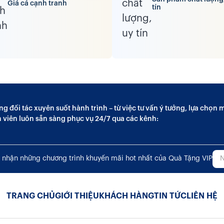
Giá cả cạnh tranh
tín
ng đối tác xuyên suốt hành trình – từ việc tư vấn ý tưởng, lựa chọ
n viên luôn sẵn sàng phục vụ 24/7 qua các kênh:
 nhận những chương trình khuyến mãi hot nhất của Quà Tặng VIP
TRANG CHỦ
GIỚI THIỆU
KHÁCH HÀNG
TIN TỨC
LIÊN HỆ