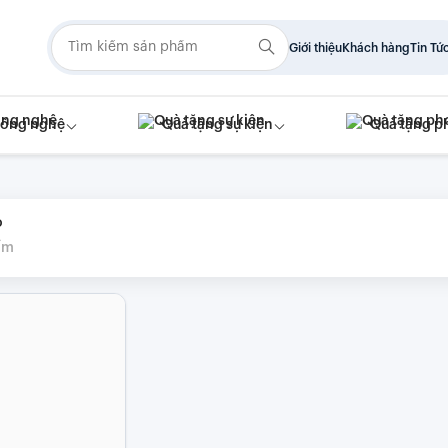
Giới thiệu
Khách hàng
Tin Tứ
công nghệ
Quà tặng sự kiện
Quà tặng p
o
ẩm