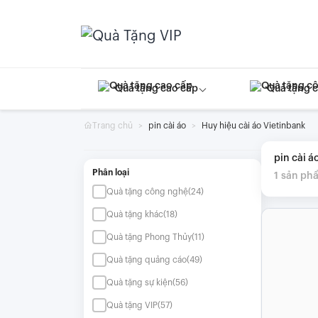
Skip
to
content
Quà tặng cao cấp
Quà tặng 
Trang chủ
pin cài áo
Huy hiệu cài áo Vietinbank
pin cài á
Phân loại
1
sản ph
Quà tặng công nghệ
(24)
Quà tặng khác
(18)
Quà tặng Phong Thủy
(11)
Quà tặng quảng cáo
(49)
Quà tặng sự kiện
(56)
Quà tặng VIP
(57)