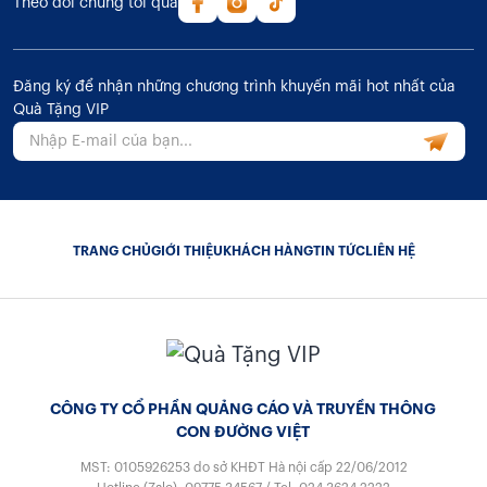
Theo dõi chúng tôi qua
Đăng ký để nhận những chương trình khuyến mãi hot nhất của
Quà Tặng VIP
TRANG CHỦ
GIỚI THIỆU
KHÁCH HÀNG
TIN TỨC
LIÊN HỆ
CÔNG TY CỔ PHẦN QUẢNG CÁO VÀ TRUYỀN THÔNG
CON ĐƯỜNG VIỆT
MST: 0105926253
do sở KHĐT Hà nội cấp 22/06/2012