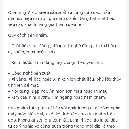
Quà tặng VIP chuyên sản xuất và cung cấp các mẫu
mã
huy hiệu cài áo
, pin cài áo kiểu dáng bắt mắt theo
yêu cầu khách hàng giá thành siêu rẻ .
Quy cách sản phẩm:
– Chất liệu: mạ đồng , đồng mỹ nghệ đồng , thép không
rỉ, nhôm,mica hoặc Inox.
– Kích thước, hình dáng, nội dung: theo yêu cầu.
– Công nghệ sản xuất:
+ Xi vàng, Xi bạc hoặc Xi niken lên chất liệu, phủ lớp thủy
tinh lên bề mặt.
+ Nội dung: Dập nổi, Ăn mòn sơn màu hoặc In màu.
+ Kim cài: Kim bướm, kim ngang hoặc nam châm.
Sản phẩm bảng tên cài áo
với chất lượng cao, công nghệ
máy móc hiện đại, thiết kế tinh xảo cho sản phẩm bền
đẹp, không gỉ sét, giá tốt nhất. Làm Pin cài áo là sự đầu
tư có ý nghĩa vô cùng quan trọng trong mỗi dịp lễ trao