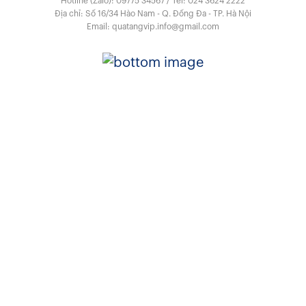
Hotline (Zalo):
09775 34567
/
Tel:
024 3624 2222
Địa chỉ: Số 16/34 Hào Nam - Q. Đống Đa - TP. Hà Nội
Email:
quatangvip.info@gmail.com