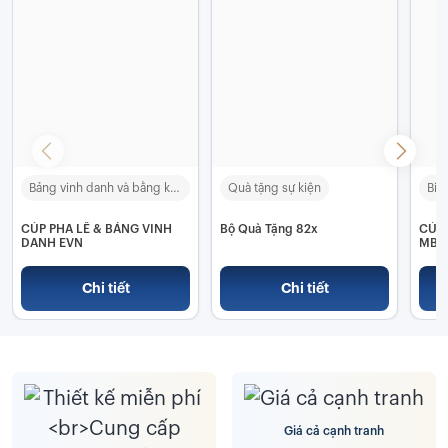
Bảng vinh danh và bằng khen
Quà tặng sự kiện
CÚP PHA LÊ & BẢNG VINH
Bộ Quà Tặng 82x
CÚP 
DANH EVN
MBS
Chi tiết
Chi tiết
Giá cả cạnh tranh