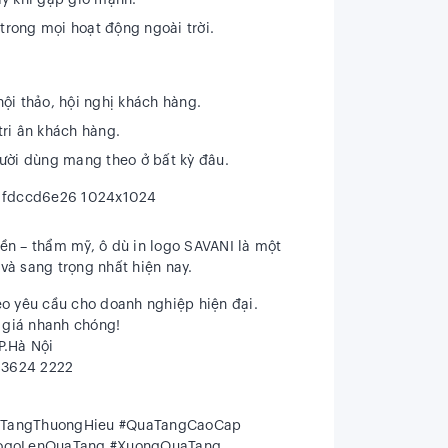
ãy khi gặp gió mạnh.
 trong mọi hoạt động ngoài trời.
ội thảo, hội nghị khách hàng.
tri ân khách hàng.
gười dùng mang theo ở bất kỳ đâu.
bền – thẩm mỹ
, ô dù in logo SAVANI là một
 và sang trọng
nhất hiện nay.
eo yêu cầu cho doanh nghiệp hiện đại.
o giá nhanh chóng!
P.Hà Nội
4.3624 2222
aTangThuongHieu #QuaTangCaoCap
LogoLenQuaTang #XuongQuaTang