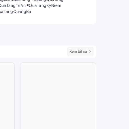
QuaTangTriAn #QuaTangKyNiem
QuaTangQuangBa
Xem tất cả