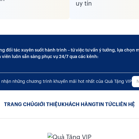
ng đối tác xuyên suốt hành trình – từ việc tư vấn ý tưởng, lựa chọ
n viên luôn sẵn sàng phục vụ 24/7 qua các kênh:
 nhận những chương trình khuyến mãi hot nhất của Quà Tặng VIP
TRANG CHỦ
GIỚI THIỆU
KHÁCH HÀNG
TIN TỨC
LIÊN HỆ