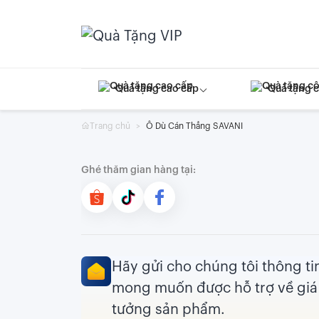
Skip
to
content
Quà tặng cao cấp
Quà tặng 
Trang chủ
Ô Dù Cán Thẳng SAVANI
Ghé thăm gian hàng tại:
Hãy gửi cho chúng tôi thông t
mong muốn được hỗ trợ về giá 
tưởng sản phẩm.