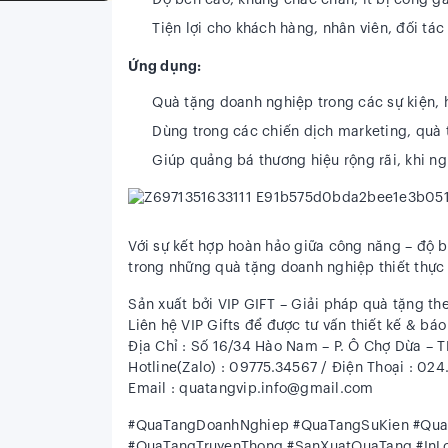
Độ bền cao, khung chắc chắn, ít bị cong g
Tiện lợi cho khách hàng, nhân viên, đối tác
Ứng dụng:
Quà tặng doanh nghiệp trong các sự kiện, h
Dùng trong các chiến dịch marketing, quà 
Giúp
quảng bá thương hiệu rộng rãi
, khi n
Với sự kết hợp hoàn hảo giữa
công năng – độ 
trong những
quà tặng doanh nghiệp thiết thực
Sản xuất bởi VIP GIFT – Giải pháp quà tặng th
Liên hệ VIP Gifts để được tư vấn thiết kế & bá
Địa Chỉ : Số 16/34 Hào Nam – P. Ô Chợ Dừa – T
Hotline(Zalo) : 09775.34567 / Điện Thoại : 02
Email : quatangvip.info@gmail.com
#QuaTangDoanhNghiep #QuaTangSuKien #Qu
#QuaTangTruyenThong #SanXuatQuaTang #In