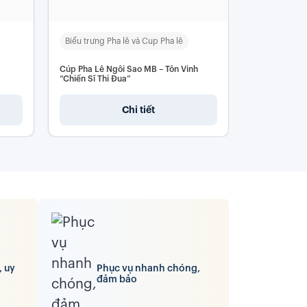
Biểu trưng Pha lê và Cup Pha lê
Bộ Giftset q
Cúp Pha Lê Ngôi Sao MB – Tôn Vinh
Bộ Quà Tặng
“Chiến Sĩ Thi Đua”
Chi tiết
, uy
Phục vụ nhanh chóng,
đảm bảo