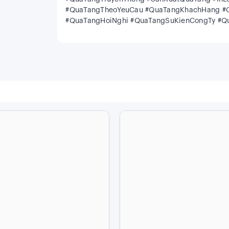
#QuaTangTheoYeuCau #QuaTangKhachHang #
#QuaTangHoiNghi #QuaTangSuKienCongTy #