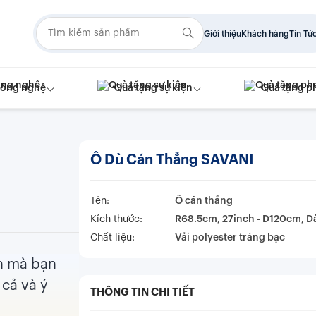
Giới thiệu
Khách hàng
Tin Tứ
công nghệ
Quà tặng sự kiện
Quà tặng p
Ô Dù Cán Thẳng SAVANI
Tên:
Ô cán thẳng
Kích thước:
R68.5cm, 27inch - D120cm, D
Chất liệu:
Vải polyester tráng bạc
in mà bạn
cả và ý
THÔNG TIN CHI TIẾT