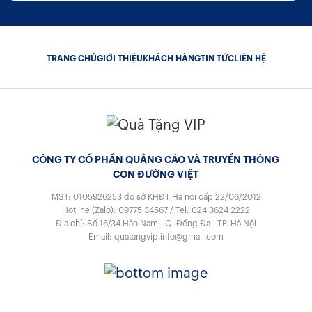
TRANG CHỦ
GIỚI THIỆU
KHÁCH HÀNG
TIN TỨC
LIÊN HỆ
CÔNG TY CỔ PHẦN QUẢNG CÁO VÀ TRUYỀN THÔNG
CON ĐƯỜNG VIỆT
MST: 0105926253
do sở KHĐT Hà nội cấp 22/06/2012
Hotline (Zalo):
09775 34567
/
Tel:
024 3624 2222
Địa chỉ: Số 16/34 Hào Nam - Q. Đống Đa - TP. Hà Nội
Email:
quatangvip.info@gmail.com