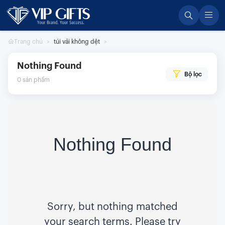
Skip
to
content
Trang chủ
túi vải không dệt
Nothing Found
Bộ lọc
0
sản phẩm
Nothing Found
Sorry, but nothing matched
your search terms. Please try