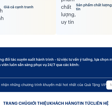
Sản phẩm chất lượng
Giá cả cạnh tranh
tín
ng đối tác xuyên suốt hành trình – từ việc tư vấn ý tưởng, lựa chọ
n viên luôn sẵn sàng phục vụ 24/7 qua các kênh:
 nhận những chương trình khuyến mãi hot nhất của Quà Tặng VIP
TRANG CHỦ
GIỚI THIỆU
KHÁCH HÀNG
TIN TỨC
LIÊN HỆ