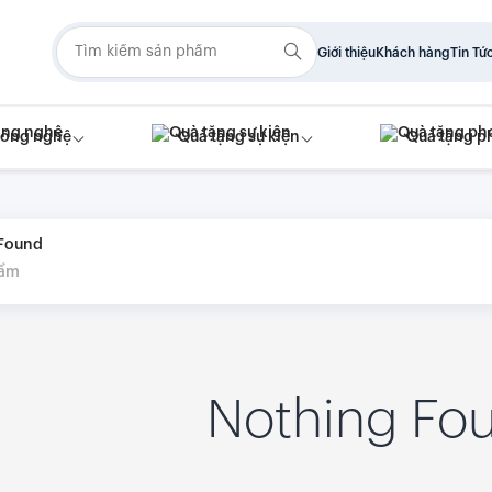
Giới thiệu
Khách hàng
Tin Tứ
công nghệ
Quà tặng sự kiện
Quà tặng p
 Found
hẩm
Nothing Fo