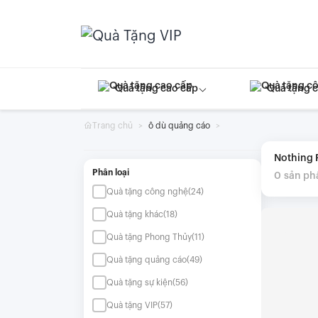
Skip
to
content
Quà tặng cao cấp
Quà tặng 
Trang chủ
ô dù quảng cáo
Nothing
Phân loại
0
sản p
Quà tặng công nghệ
(24)
Quà tặng khác
(18)
Quà tặng Phong Thủy
(11)
Quà tặng quảng cáo
(49)
Quà tặng sự kiện
(56)
Quà tặng VIP
(57)