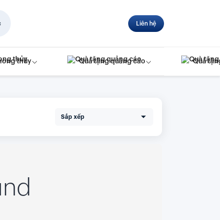
c
Liên hệ
hong thủy
Quà tặng quảng cáo
Quà tặn
Sắp xếp
und