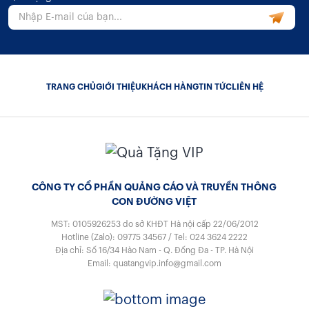
TRANG CHỦ
GIỚI THIỆU
KHÁCH HÀNG
TIN TỨC
LIÊN HỆ
CÔNG TY CỔ PHẦN QUẢNG CÁO VÀ TRUYỀN THÔNG
CON ĐƯỜNG VIỆT
MST: 0105926253
do sở KHĐT Hà nội cấp 22/06/2012
Hotline (Zalo):
09775 34567
/
Tel:
024 3624 2222
Địa chỉ: Số 16/34 Hào Nam - Q. Đống Đa - TP. Hà Nội
Email:
quatangvip.info@gmail.com