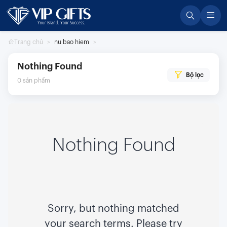
Skip
to
content
Trang chủ
nu bao hiem
Nothing Found
Bộ lọc
0
sản phẩm
Nothing Found
Sorry, but nothing matched
your search terms. Please try