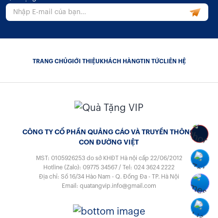
TRANG CHỦ
GIỚI THIỆU
KHÁCH HÀNG
TIN TỨC
LIÊN HỆ
CÔNG TY CỔ PHẦN QUẢNG CÁO VÀ TRUYỀN THÔNG
CON ĐƯỜNG VIỆT
MST: 0105926253
do sở KHĐT Hà nội cấp 22/06/2012
Hotline (Zalo):
09775 34567
/
Tel:
024 3624 2222
Địa chỉ: Số 16/34 Hào Nam - Q. Đống Đa - TP. Hà Nội
Email:
quatangvip.info@gmail.com