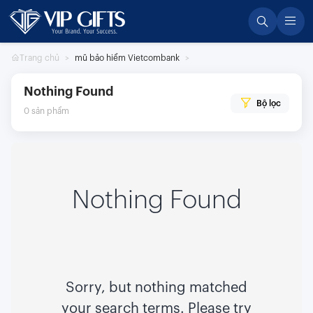
Skip
to
content
Trang chủ
mũ bảo hiểm Vietcombank
Nothing Found
Bộ lọc
0
sản phẩm
Nothing Found
Sorry, but nothing matched
your search terms. Please try