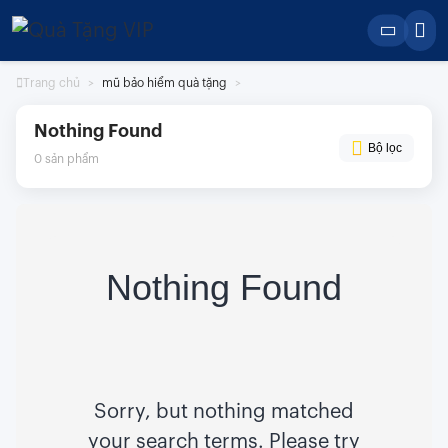
Skip
to
content
Trang chủ
mũ bảo hiểm quà tặng
Nothing Found
Bộ lọc
0
sản phẩm
Nothing Found
Sorry, but nothing matched
your search terms. Please try