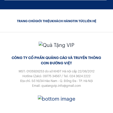
TRANG CHỦ
GIỚI THIỆU
KHÁCH HÀNG
TIN TỨC
LIÊN HỆ
CÔNG TY CỔ PHẦN QUẢNG CÁO VÀ TRUYỀN THÔNG
CON ĐƯỜNG VIỆT
MST: 0105926253
do sở KHĐT Hà nội cấp 22/06/2012
Hotline (Zalo):
09775 34567
/
Tel:
024 3624 2222
Địa chỉ: Số 16/34 Hào Nam - Q. Đống Đa - TP. Hà Nội
Email:
quatangvip.info@gmail.com