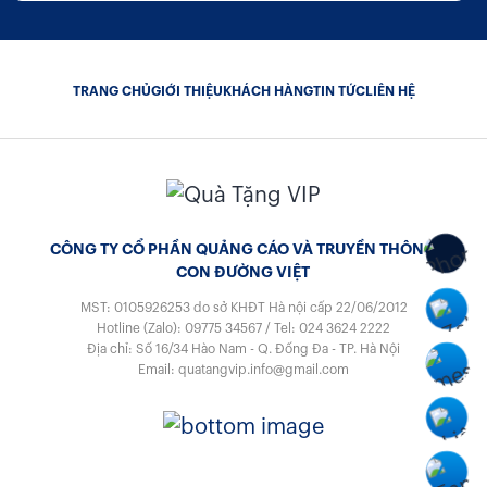
TRANG CHỦ
GIỚI THIỆU
KHÁCH HÀNG
TIN TỨC
LIÊN HỆ
CÔNG TY CỔ PHẦN QUẢNG CÁO VÀ TRUYỀN THÔNG
CON ĐƯỜNG VIỆT
MST: 0105926253
do sở KHĐT Hà nội cấp 22/06/2012
Hotline (Zalo):
09775 34567
/
Tel:
024 3624 2222
Địa chỉ: Số 16/34 Hào Nam - Q. Đống Đa - TP. Hà Nội
Email:
quatangvip.info@gmail.com