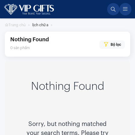
Skip
to
content
Trang chủ
lịch chữ a
Nothing Found
Bộ lọc
0
sản phẩm
Nothing Found
Sorry, but nothing matched
your search terms. Please try