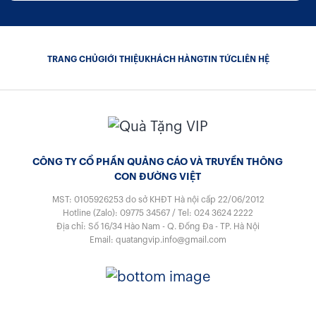
TRANG CHỦ
GIỚI THIỆU
KHÁCH HÀNG
TIN TỨC
LIÊN HỆ
CÔNG TY CỔ PHẦN QUẢNG CÁO VÀ TRUYỀN THÔNG
CON ĐƯỜNG VIỆT
MST: 0105926253
do sở KHĐT Hà nội cấp 22/06/2012
Hotline (Zalo):
09775 34567
/
Tel:
024 3624 2222
Địa chỉ: Số 16/34 Hào Nam - Q. Đống Đa - TP. Hà Nội
Email:
quatangvip.info@gmail.com