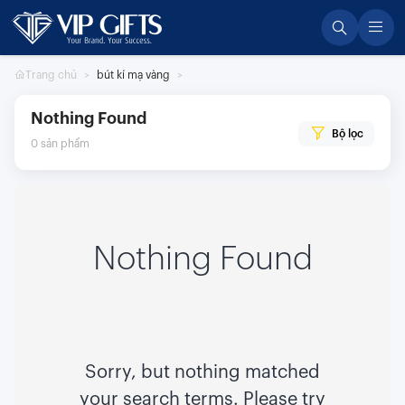
Skip
to
content
Trang chủ
bút kí mạ vàng
Nothing Found
Bộ lọc
0
sản phẩm
Nothing Found
Sorry, but nothing matched
your search terms. Please try