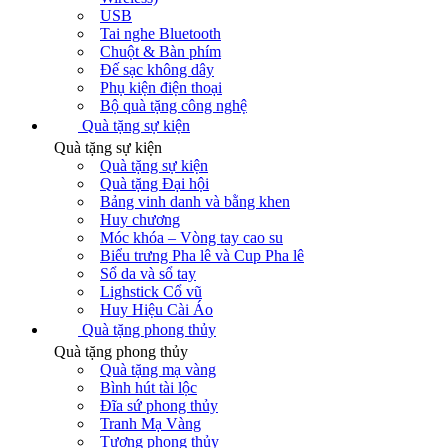
USB
Tai nghe Bluetooth
Chuột & Bàn phím
Đế sạc không dây
Phụ kiện điện thoại
Bộ quà tặng công nghệ
Quà tặng sự kiện
Quà tặng sự kiện
Quà tặng sự kiện
Quà tặng Đại hội
Bảng vinh danh và bằng khen
Huy chương
Móc khóa – Vòng tay cao su
Biểu trưng Pha lê và Cup Pha lê
Sổ da và sổ tay
Lighstick Cổ vũ
Huy Hiệu Cài Áo
Quà tặng phong thủy
Quà tặng phong thủy
Quà tặng mạ vàng
Bình hút tài lộc
Đĩa sứ phong thủy
Tranh Mạ Vàng
Tượng phong thủy