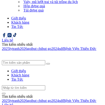
Valy, mũ lưỡi trai và túi trống du lịch
Hộp đựng quà
Túi đựng quà
Giới thiệu
Khách hàng
Tin Tức
Liên hệ
Tìm kiếm nhiều nhất
2025
ly
tranh
2026
goi
but chi
but go
2024
sdf
Bệnh Viện Thiên Đức
Giới thiệu
Khách hàng
Tin Tức
Tìm kiếm nhiều nhất
2025
ly
tranh
2026
goi
but chi
but go
2024
sdf
Bệnh Viện Thiên Đức
Liên hệ