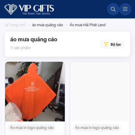
Skip
to
content
Trang chủ
áo mưa quảng cáo
Áo mưa Hải Phát Land
áo mưa quảng cáo
Bộ lọc
11
sản phẩm
Áo mưa in logo quảng cáo
Áo mưa in logo quảng cáo