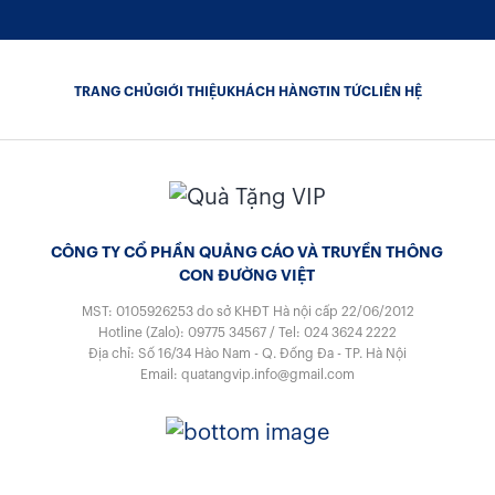
TRANG CHỦ
GIỚI THIỆU
KHÁCH HÀNG
TIN TỨC
LIÊN HỆ
CÔNG TY CỔ PHẦN QUẢNG CÁO VÀ TRUYỀN THÔNG
CON ĐƯỜNG VIỆT
MST: 0105926253
do sở KHĐT Hà nội cấp 22/06/2012
Hotline (Zalo):
09775 34567
/
Tel:
024 3624 2222
Địa chỉ: Số 16/34 Hào Nam - Q. Đống Đa - TP. Hà Nội
Email:
quatangvip.info@gmail.com