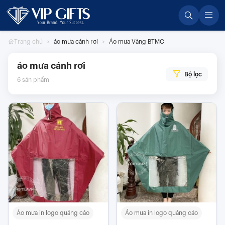
Skip
to
content
Trang chủ
áo mưa cánh rơi
Áo mưa Vàng BTMC
áo mưa cánh rơi
Bộ lọc
6
sản phẩm
Áo mưa in logo quảng cáo
Áo mưa in logo quảng cáo