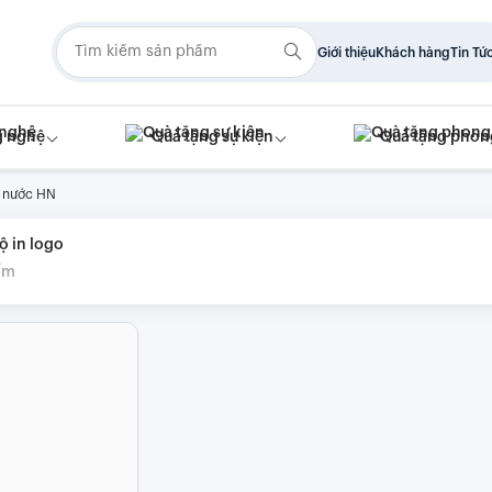
Giới thiệu
Khách hàng
Tin Tứ
g nghệ
Quà tặng sự kiện
Quà tặng phon
t nước HN
ộ in logo
ẩm