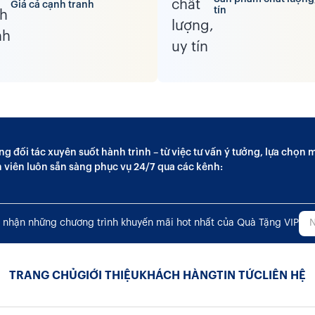
Giá cả cạnh tranh
tín
ng đối tác xuyên suốt hành trình – từ việc tư vấn ý tưởng, lựa chọ
n viên luôn sẵn sàng phục vụ 24/7 qua các kênh:
 nhận những chương trình khuyến mãi hot nhất của Quà Tặng VIP
TRANG CHỦ
GIỚI THIỆU
KHÁCH HÀNG
TIN TỨC
LIÊN HỆ