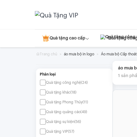
Skip
to
content
Quà tặng cao cấp
Quà tặng côn
Trang chủ
áo mưa bộ in logo
Áo mưa bộ Cấp thoá
áo mưa b
Phân loại
1
sản ph
Quà tặng công nghệ
(24)
Quà tặng khác
(18)
Quà tặng Phong Thủy
(11)
Quà tặng quảng cáo
(49)
Quà tặng sự kiện
(56)
Quà tặng VIP
(57)