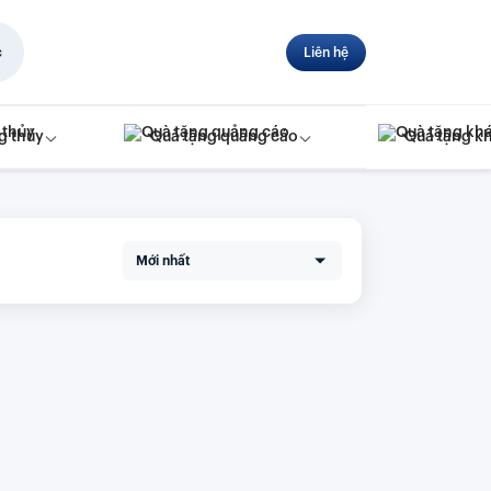
c
Liên hệ
g thủy
Quà tặng quảng cáo
Quà tặng k
Mới nhất