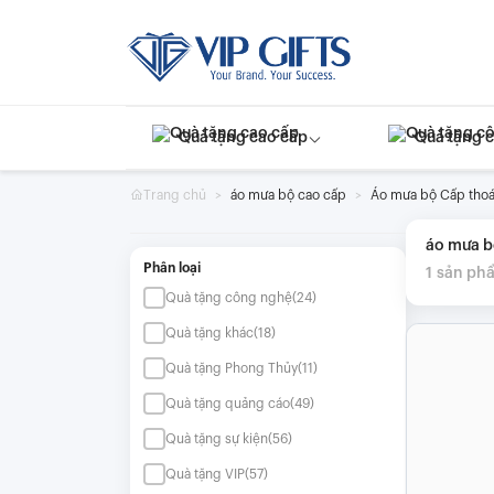
Skip
to
content
Quà tặng cao cấp
Quà tặng 
Trang chủ
áo mưa bộ cao cấp
Áo mưa bộ Cấp tho
áo mưa b
Phân loại
1
sản ph
Quà tặng công nghệ
(24)
Quà tặng khác
(18)
Quà tặng Phong Thủy
(11)
Quà tặng quảng cáo
(49)
Quà tặng sự kiện
(56)
Quà tặng VIP
(57)