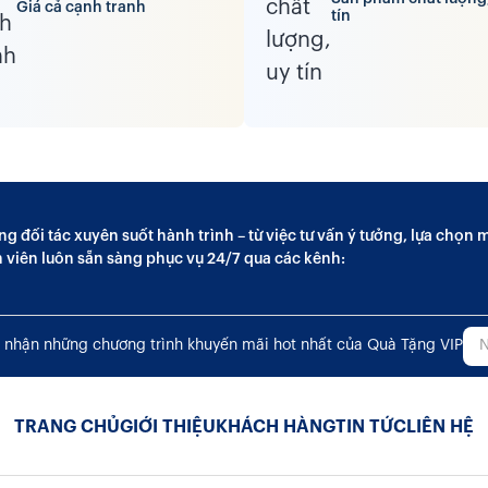
Giá cả cạnh tranh
tín
ng đối tác xuyên suốt hành trình – từ việc tư vấn ý tưởng, lựa chọ
n viên luôn sẵn sàng phục vụ 24/7 qua các kênh:
 nhận những chương trình khuyến mãi hot nhất của Quà Tặng VIP
TRANG CHỦ
GIỚI THIỆU
KHÁCH HÀNG
TIN TỨC
LIÊN HỆ