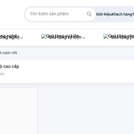
Giới thiệu
Khách hàng
T
công nghệ
Quà tặng sự kiện
Quà tặng p
át nước HN
ộ cao cấp
ẩm