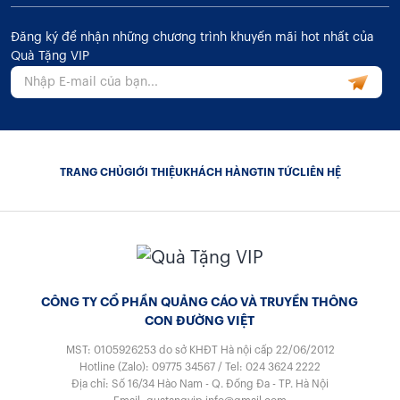
Đăng ký để nhận những chương trình khuyến mãi hot nhất của
Quà Tặng VIP
TRANG CHỦ
GIỚI THIỆU
KHÁCH HÀNG
TIN TỨC
LIÊN HỆ
CÔNG TY CỔ PHẦN QUẢNG CÁO VÀ TRUYỀN THÔNG
CON ĐƯỜNG VIỆT
MST: 0105926253
do sở KHĐT Hà nội cấp 22/06/2012
Hotline (Zalo):
09775 34567
/
Tel:
024 3624 2222
Địa chỉ: Số 16/34 Hào Nam - Q. Đống Đa - TP. Hà Nội