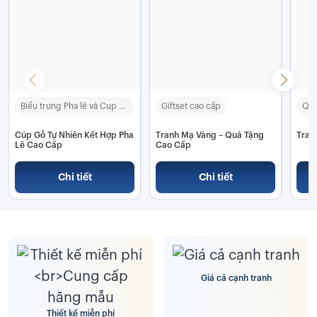
Biểu trưng Pha lê và Cup Pha lê
Giftset cao cấp
Quà
Cúp Gỗ Tự Nhiên Kết Hợp Pha
Tranh Mạ Vàng – Quà Tặng
Tran
Lê Cao Cấp
Cao Cấp
Chi tiết
Chi tiết
Giá cả cạnh tranh
Thiết kế miễn phí