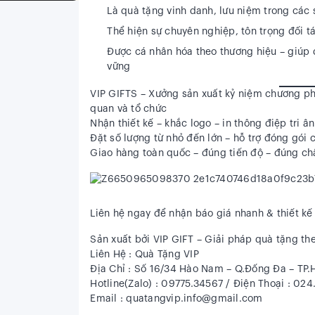
Là quà tặng vinh danh, lưu niệm trong các sự
Thể hiện sự chuyên nghiệp, tôn trọng đối t
Được cá nhân hóa theo thương hiệu – giúp 
vững
VIP GIFTS
– Xưởng sản xuất kỷ niệm chương p
quan và tổ chức
Nhận thiết kế – khắc logo – in thông điệp tri ân
Đặt số lượng từ nhỏ đến lớn – hỗ trợ đóng gói 
Giao hàng toàn quốc – đúng tiến độ – đúng ch
Liên hệ ngay để nhận báo giá nhanh & thiết k
Sản xuất bởi VIP GIFT – Giải pháp quà tặng th
Liên Hệ : Quà Tặng VIP
Địa Chỉ : Số 16/34 Hào Nam – Q.Đống Đa – TP.
Hotline(Zalo) : 09775.34567 / Điện Thoại : 02
Email : quatangvip.info@gmail.com