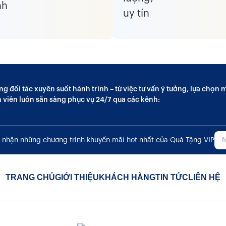
ng đối tác xuyên suốt hành trình – từ việc tư vấn ý tưởng, lựa chọ
n viên luôn sẵn sàng phục vụ 24/7 qua các kênh:
 nhận những chương trình khuyến mãi hot nhất của Quà Tặng VIP
TRANG CHỦ
GIỚI THIỆU
KHÁCH HÀNG
TIN TỨC
LIÊN HỆ