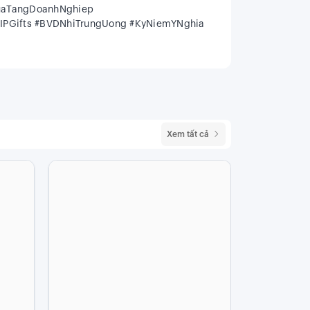
uaTangDoanhNghiep
IPGifts #BVDNhiTrungUong #KyNiemYNghia
Xem tất cả