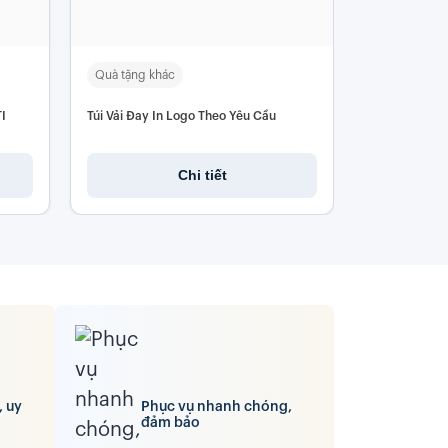
Quà tặng khác
Bộ Giftset q
I
Túi Vải Đay In Logo Theo Yêu Cầu
Bộ Quà Tặng 
Chi tiết
, uy
Phục vụ nhanh chóng,
đảm bảo