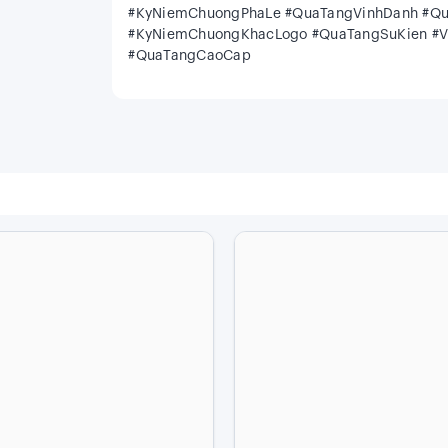
#KyNiemChuongPhaLe #QuaTangVinhDanh #Q
#KyNiemChuongKhacLogo #QuaTangSuKien #V
#QuaTangCaoCap