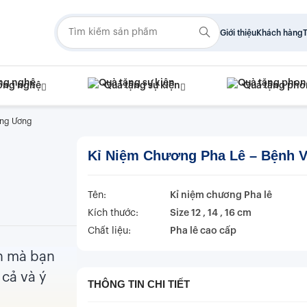
Giới thiệu
Khách hàng
T
ông nghệ
Quà tặng sự kiện
Quà tặng pho
ung Ương
Kỉ Niệm Chương Pha Lê – Bệnh V
Tên:
Kỉ niệm chương Pha lê
Kích thước:
Size 12 , 14 , 16 cm
Chất liệu:
Pha lê cao cấp
in mà bạn
cả và ý
THÔNG TIN CHI TIẾT