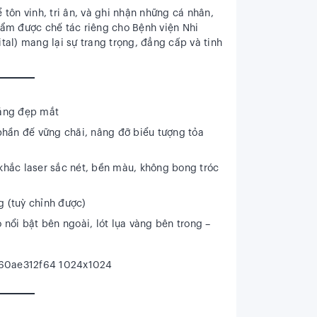
tôn vinh, tri ân, và ghi nhận những cá nhân,
hẩm được chế tác riêng cho
Bệnh viện Nhi
tal)
mang lại sự trang trọng, đẳng cấp và tinh
sáng đẹp mắt
phần đế vững chãi, nâng đỡ biểu tượng tỏa
khắc laser
sắc nét, bền màu, không bong tróc
g (tuỳ chỉnh được)
o nổi bật
bên ngoài, lót lụa vàng bên trong –