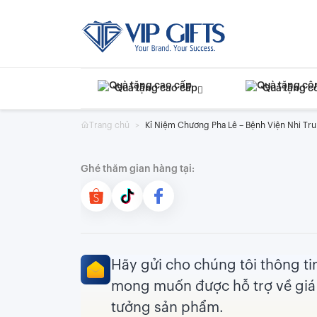
Skip
to
content
Quà tặng cao cấp
Quà tặng c
Trang chủ
Kỉ Niệm Chương Pha Lê – Bệnh Viện Nhi Tr
Ghé thăm gian hàng tại:
Hãy gửi cho chúng tôi thông t
mong muốn được hỗ trợ về giá 
tưởng sản phẩm.