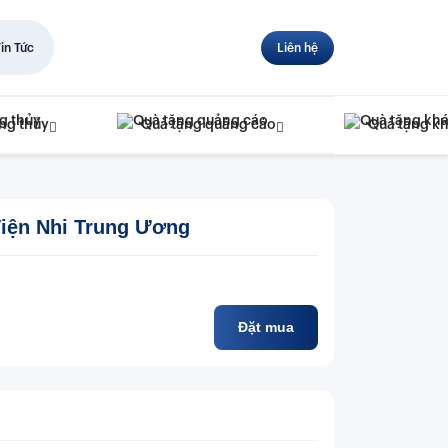
in Tức
Liên hệ
ng thủy
Quà tặng quảng cáo
Quà tặng k
iện Nhi Trung Ương
Đặt mua