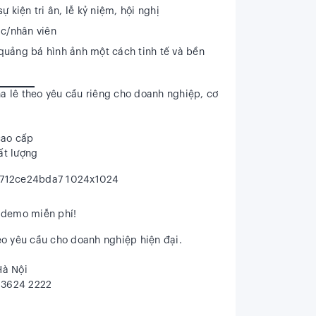
 kiện tri ân, lễ kỷ niệm, hội nghị
ác/nhân viên
quảng bá hình ảnh một cách tinh tế và bền
ha lê
theo yêu cầu riêng
cho doanh nghiệp, cơ
cao cấp
ất lượng
ế demo miễn phí!
eo yêu cầu cho doanh nghiệp hiện đại.
Hà Nội
4.3624 2222