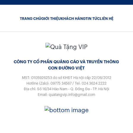
TRANG CHỦ
GIỚI THIỆU
KHÁCH HÀNG
TIN TỨC
LIÊN HỆ
CÔNG TY CỔ PHẦN QUẢNG CÁO VÀ TRUYỀN THÔNG
CON ĐƯỜNG VIỆT
MST: 0105926253
do sở KHĐT Hà nội cấp 22/06/2012
Hotline (Zalo):
09775 34567
/
Tel:
024 3624 2222
Địa chỉ: Số 16/34 Hào Nam - Q. Đống Đa - TP. Hà Nội
Email:
quatangvip.info@gmail.com