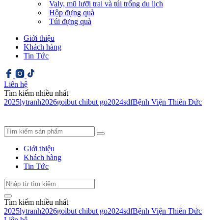
Valy, mũ lưỡi trai và túi trống du lịch
Hộp đựng quà
Túi đựng quà
Giới thiệu
Khách hàng
Tin Tức
Liên hệ
Tìm kiếm nhiều nhất
2025
ly
tranh
2026
goi
but chi
but go
2024
sdf
Bệnh Viện Thiên Đức
Giới thiệu
Khách hàng
Tin Tức
Tìm kiếm nhiều nhất
2025
ly
tranh
2026
goi
but chi
but go
2024
sdf
Bệnh Viện Thiên Đức
Liên hệ