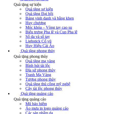
Quà tặng sự kiện
Quà tặng sự kiện
Quà tặng Đại hội
Bảng vinh danh và bằng khen
Huy chương
Móc khóa – Vòng tay cao su
Biểu trưng Pha lê và Cup Pha lê
Sổ da và sổ tay
Lighstick Cổ vũ
Huy Hiệu Cài Áo
Quà tặng phong thủy
Quà tặng phong thủy
Quà tặng mạ vàng
Bình hút tài lộc
Đĩa sứ phong thủy
Tranh Mạ Vàng
Tượng phong thủy
Quà tặng thủ công mỹ nghệ
Cây tài lộc phong thủy
Quà tặng quảng cáo
Quà tặng quảng cáo
Mũ bảo hiểm
Áo mưa in logo quảng cáo
Các sản phẩm da