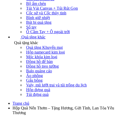
Bộ ấm chén
Túi Vải Canvas + Túi Rút Gọn
Cốc sứ và Cốc thủy tinh
Bình giữ nhiệt
Bút bi quà tặng
Sổ tay
Ô Cầm Tay + Ô ngoài trời
Quà tặng khác
Quà tặng khác
Quà tặng Khuyến mại
Hộp namecard kim loại
Móc khóa kim loại
Đồng hồ để bàn
Đồng hồ treo tường
Balo quảng cáo
Áo phông
Gấu bông
Valy, mũ lưỡi trai và túi trống du lịch
Hộp đựng quà
Túi đựng quà
Trang chủ
Hộp Quà Nến Thơm – Tặng Hương, Gửi Tình, Lan Tỏa Yêu
Thương