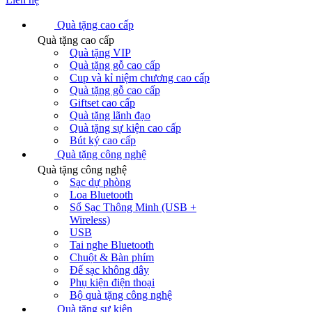
Quà tặng cao cấp
Quà tặng cao cấp
Quà tặng VIP
Quà tặng gỗ cao cấp
Cup và kỉ niệm chương cao cấp
Quà tặng gỗ cao cấp
Giftset cao cấp
Quà tặng lãnh đạo
Quà tặng sự kiện cao cấp
Bút ký cao cấp
Quà tặng công nghệ
Quà tặng công nghệ
Sạc dự phòng
Loa Bluetooth
Sổ Sạc Thông Minh (USB +
Wireless)
USB
Tai nghe Bluetooth
Chuột & Bàn phím
Đế sạc không dây
Phụ kiện điện thoại
Bộ quà tặng công nghệ
Quà tặng sự kiện