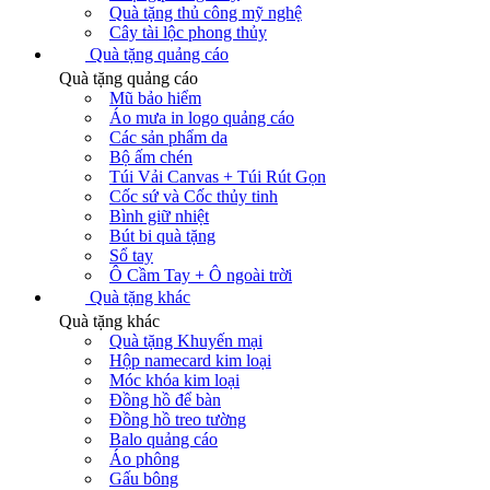
Quà tặng thủ công mỹ nghệ
Cây tài lộc phong thủy
Quà tặng quảng cáo
Quà tặng quảng cáo
Mũ bảo hiểm
Áo mưa in logo quảng cáo
Các sản phẩm da
Bộ ấm chén
Túi Vải Canvas + Túi Rút Gọn
Cốc sứ và Cốc thủy tinh
Bình giữ nhiệt
Bút bi quà tặng
Sổ tay
Ô Cầm Tay + Ô ngoài trời
Quà tặng khác
Quà tặng khác
Quà tặng Khuyến mại
Hộp namecard kim loại
Móc khóa kim loại
Đồng hồ để bàn
Đồng hồ treo tường
Balo quảng cáo
Áo phông
Gấu bông