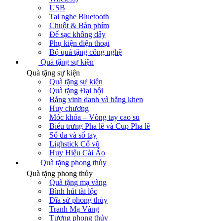
USB
Tai nghe Bluetooth
Chuột & Bàn phím
Đế sạc không dây
Phụ kiện điện thoại
Bộ quà tặng công nghệ
Quà tặng sự kiện
Quà tặng sự kiện
Quà tặng sự kiện
Quà tặng Đại hội
Bảng vinh danh và bằng khen
Huy chương
Móc khóa – Vòng tay cao su
Biểu trưng Pha lê và Cup Pha lê
Sổ da và sổ tay
Lighstick Cổ vũ
Huy Hiệu Cài Áo
Quà tặng phong thủy
Quà tặng phong thủy
Quà tặng mạ vàng
Bình hút tài lộc
Đĩa sứ phong thủy
Tranh Mạ Vàng
Tượng phong thủy