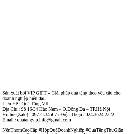
Sản xuất bởi VIP GIFT – Giải pháp quà tặng theo yêu cầu cho
doanh nghiệp hiện đại.
Liên Hệ : Quà Tặng VIP
Địa Chỉ : Số 16/34 Hào Nam – Q.Đống Đa – TP.Hà Nội
Hotline(Zalo) : 09775.34567 / Điện Thoại : 024.3624 2222
Email : quatangvip.info@gmail.com
NếnThơmCaoCấp #HộpQuàDoanhNghiệp #QuàTặngThưGiãn