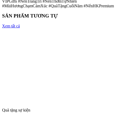
VIPGifts #NếnTrangTrí #NếnThơmTựNhiên
#MùiHươngChạmCảmXúc #QuàTặngCuốiNăm #NếnHKPremium
SẢN PHẨM TƯƠNG TỰ
Xem tất cả
Quà tặng sự kiện